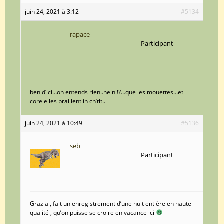
juin 24, 2021 à 3:12
#5134
rapace
Participant
ben d’ici…on entends rien..hein !?…que les mouettes…et
core elles braillent in ch’tit..
juin 24, 2021 à 10:49
#5136
seb
Participant
Grazia , fait un enregistrement d’une nuit entière en haute
qualité , qu’on puisse se croire en vacance ici