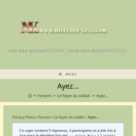
Skip
to
content
PAR DES MAQUETTISTES, POUR DES MAQUETTISTES!
MENU
Ayez…
>
Forums
>
Le foyer du soldat.
>
Ayez…
Privacy Policy
›
Forums
›
Le foyer du soldat.
›
Ayez…
Ce sujet contient 5 réponses, 3 participants et a été mis à
jour pour la dernière fois par
grazia
, le
il y a 5 années