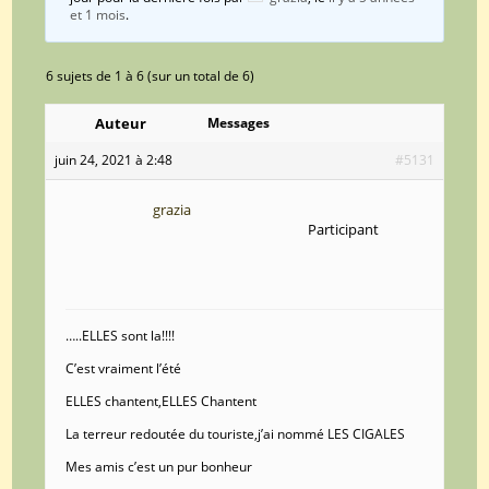
et 1 mois
.
6 sujets de 1 à 6 (sur un total de 6)
Auteur
Messages
juin 24, 2021 à 2:48
#5131
grazia
Participant
…..ELLES sont la!!!!
C’est vraiment l’été
ELLES chantent,ELLES Chantent
La terreur redoutée du touriste,j’ai nommé LES CIGALES
Mes amis c’est un pur bonheur