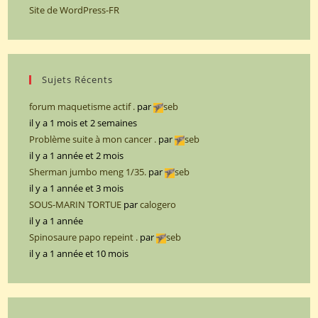
Site de WordPress-FR
Sujets Récents
forum maquetisme actif .
par
seb
il y a 1 mois et 2 semaines
Problème suite à mon cancer .
par
seb
il y a 1 année et 2 mois
Sherman jumbo meng 1/35.
par
seb
il y a 1 année et 3 mois
SOUS-MARIN TORTUE
par
calogero
il y a 1 année
Spinosaure papo repeint .
par
seb
il y a 1 année et 10 mois