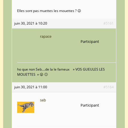
Elles sont pas muettes les mouettes ? 😉
juin 30, 2021 à 10:20
#5161
rapace
Participant
ho que non Seb….de la le fameux » VOS GUEULES LES
MOUETTES » 😛 🙂
juin 30, 2021 à 11:00
#5164
seb
Participant