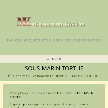
Skip
to
content
PAR DES MAQUETTISTES, POUR DES MAQUETTISTES!
MENU
SOUS-MARIN TORTUE
>
Forums
>
Les nouvelles du front.
>
SOUS-MARIN TORTUE
Privacy Policy
›
Forums
›
Les nouvelles du front.
›
SOUS-MARIN
TORTUE
Étiqueté :
pour élargir une petite pièce de cuivre
,
un peu de