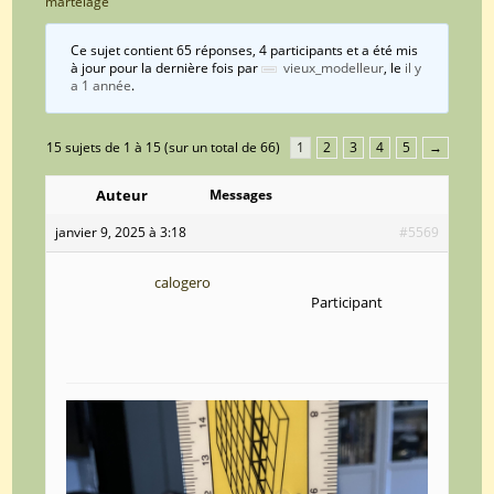
martelage
Ce sujet contient 65 réponses, 4 participants et a été mis
à jour pour la dernière fois par
vieux_modelleur
, le
il y
a 1 année
.
15 sujets de 1 à 15 (sur un total de 66)
1
2
3
4
5
→
Auteur
Messages
janvier 9, 2025 à 3:18
#5569
calogero
Participant