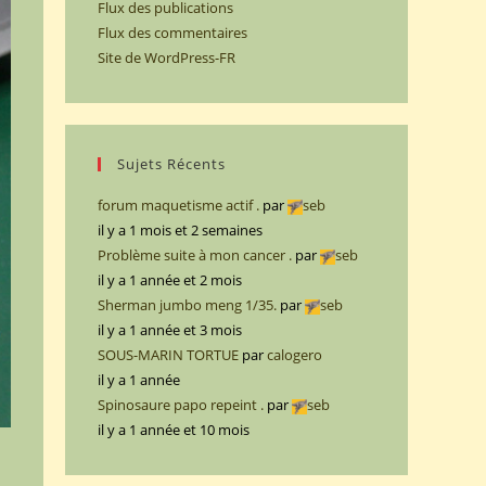
Flux des publications
Flux des commentaires
Site de WordPress-FR
Sujets Récents
forum maquetisme actif .
par
seb
il y a 1 mois et 2 semaines
Problème suite à mon cancer .
par
seb
il y a 1 année et 2 mois
Sherman jumbo meng 1/35.
par
seb
il y a 1 année et 3 mois
SOUS-MARIN TORTUE
par
calogero
il y a 1 année
Spinosaure papo repeint .
par
seb
il y a 1 année et 10 mois