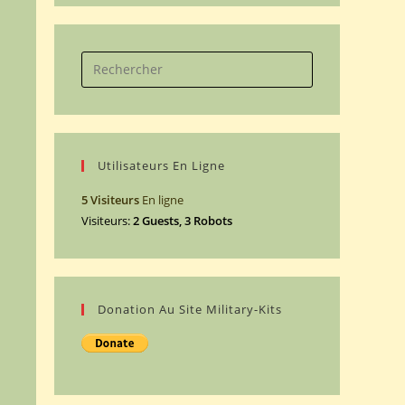
Utilisateurs En Ligne
5 Visiteurs
En ligne
Visiteurs:
2 Guests, 3 Robots
Donation Au Site Military-Kits