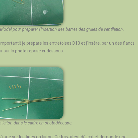
el pour préparer l'insertion des barres des grilles de ventilation.
mportant!) je prépare les entretoises D10 et j’insère, par un des flancs
r sur la photo reprise ci-dessous.
en laiton dans le cadre en photodécoupe.
e à une sur les tiges en laiton. Ce travail est délicat et demande une