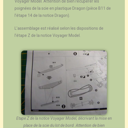
Voyager Model. Attention de bien récupérer les
poignées de la scie en plastique Dragon (pièce B11 de
l’étape 14 de la notice Dragon).
L’assemblage est réalisé selon les dispositions de
l’étape Z de la notice Voyager Model.
Etape Z de la notice Voyager Model, décrivant la mise en
place de la scie du lot de bord. Attention de bien