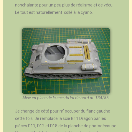
nonchalante pour un peu plus de réalisme et de vécu.
Le tout est naturellement collé à la cyano.
Mise en place de la scie du lot de bord du T34/85.
Je change de côté pour m’ occuper du flanc gauche
cette fois. Je remplace la scie B11 Dragon par les
pièces D11, D12 et D18 de la planche de photodécoupe