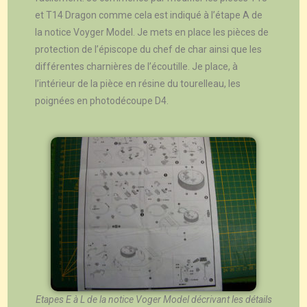
et T14 Dragon comme cela est indiqué à l’étape A de
la notice Voyger Model. Je mets en place les pièces de
protection de l’épiscope du chef de char ainsi que les
différentes charnières de l’écoutille. Je place, à
l’intérieur de la pièce en résine du tourelleau, les
poignées en photodécoupe D4.
Etapes E à L de la notice Voger Model décrivant les détails