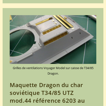
du
char
soviétique
T34/85
UTZ
mod.44
référence
6203
au
1/35
(Partie
9)
Grilles de ventilations Voyager Model sur caisse de T34/85
Dragon.
Maquette Dragon du char
soviétique T34/85 UTZ
mod.44 référence 6203 au