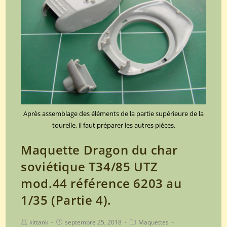
mod.44
référence
6203
au
1/35
(Partie
5).
Après assemblage des éléments de la partie supérieure de la
tourelle, il faut préparer les autres pièces.
Maquette Dragon du char
soviétique T34/85 UTZ
mod.44 référence 6203 au
1/35 (Partie 4).
Post
Post
Post
kittank
septembre 25, 2018
Maquettes