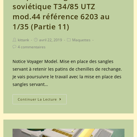
soviétique T34/85 UTZ
mod.44 référence 6203 au
1/35 (Partie 11)
Post
Post
Post
kittank
avril 22, 2019
Maquettes
author:
published:
category:
Post
4 commentaires
comments:
Notice Voyager Model. Mise en place des sangles
servant à retenir les patins de chenilles de rechange.
Je vais poursuivre le travail avec la mise en place des
sangles servant…
Maquette
Continuer La Lecture
Dragon
du
char
soviétique
T34/85