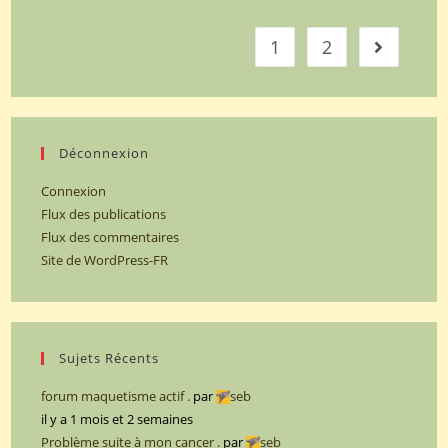
char
soviétique
1
2
Go to th
T34/85
UTZ
mod.44
référence
6203
Déconnexion
au
Connexion
1/35
Flux des publications
(Partie
Flux des commentaires
3).
Site de WordPress-FR
Sujets Récents
forum maquetisme actif .
par
seb
il y a 1 mois et 2 semaines
Problème suite à mon cancer .
par
seb