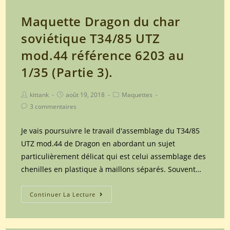
1/35
Maquette Dragon du char
(Partie
soviétique T34/85 UTZ
2/2).
mod.44 référence 6203 au
1/35 (Partie 3).
Post
Post
Post
kittank
août 19, 2018
Maquettes
author:
published:
category:
Post
3 commentaires
comments:
Je vais poursuivre le travail d'assemblage du T34/85
UTZ mod.44 de Dragon en abordant un sujet
particulièrement délicat qui est celui assemblage des
chenilles en plastique à maillons séparés. Souvent…
Maquette
Continuer La Lecture
Dragon
du