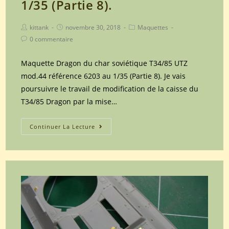
1/35 (Partie 8).
Post
Post
Post
kittank
novembre 30, 2018
Maquettes
author:
published:
category:
Post
0 commentaire
comments:
Maquette Dragon du char soviétique T34/85 UTZ
mod.44 référence 6203 au 1/35 (Partie 8). Je vais
poursuivre le travail de modification de la caisse du
T34/85 Dragon par la mise…
Maquette
Continuer La Lecture
Dragon
du
char
soviétique
T34/85
UTZ
mod.44
référence