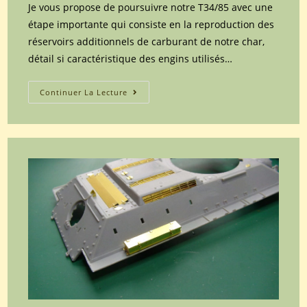
Je vous propose de poursuivre notre T34/85 avec une
étape importante qui consiste en la reproduction des
réservoirs additionnels de carburant de notre char,
détail si caractéristique des engins utilisés…
Maquette
Continuer La Lecture
Dragon
du
char
soviétique
T34/85
UTZ
mod.44
référence
6203
au
1/35
(Partie