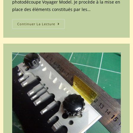
photodécoupe Voyager Model. Je procède à la mise en
place des éléments constitués par les…
Maquette
Continuer La Lecture
Dragon
du
char
soviétique
T34/85
UTZ
mod.44
référence
6203
au
1/35
(Partie
7).