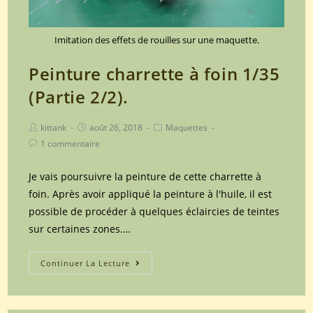
1/35
(Partie
4).
Imitation des effets de rouilles sur une maquette.
Peinture charrette à foin 1/35
(Partie 2/2).
Post
Post
Post
kittank
août 26, 2018
Maquettes
author:
published:
category:
Post
1 commentaire
comments:
Je vais poursuivre la peinture de cette charrette à
foin. Après avoir appliqué la peinture à l'huile, il est
possible de procéder à quelques éclaircies de teintes
sur certaines zones.…
Peinture
Continuer La Lecture
charrette
à
foin