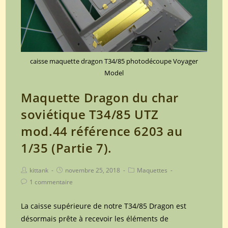
6203
au
1/35
(Partie
8).
caisse maquette dragon T34/85 photodécoupe Voyager
Model
Maquette Dragon du char
soviétique T34/85 UTZ
mod.44 référence 6203 au
1/35 (Partie 7).
Post
Post
Post
kittank
novembre 25, 2018
Maquettes
author:
published:
category:
Post
1 commentaire
comments:
La caisse supérieure de notre T34/85 Dragon est
désormais prête à recevoir les éléments de