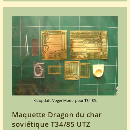
du
char
soviétique
T34/85
UTZ
mod.44
référence
6203
au
1/35
(Partie
6).
Kit update Voger Model pour T34-85.
Maquette Dragon du char
soviétique T34/85 UTZ