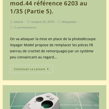
mod.44 référence 6203 au
1/35 (Partie 5).
Post
Post
Post
kittank
octobre 29, 2018
Maquettes
author:
published:
category:
Post
2 commentaires
comments:
On va attaquer la mise en place de la photodécoupe.
Voyager Model propose de remplacer les pièces F8
(verrou de crochet de remorquage) par un système
peu convaincant au regard…
Maquette
Continuer La Lecture
Dragon
du
char
soviétique
T34/85
UTZ