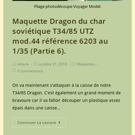
Pliage photodécoupe Voyager Model.
Maquette Dragon du char
soviétique T34/85 UTZ
mod.44 référence 6203 au
1/35 (Partie 6).
Post
Post
Post
kittank
octobre 31, 2018
Maquettes
author:
published:
category:
Post
0 commentaire
comments:
On va maintenant s'attaquer à la caisse de notre
T34/85 Dragon. C'est également un grand moment de
bravoure car il va falloir découper un plastique assez
épais dans une caisse…
Maquette
Continuer La Lecture
Dragon