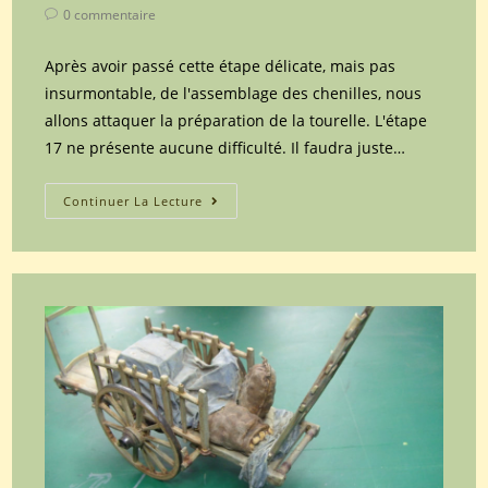
author:
published:
category:
Post
0 commentaire
comments:
Après avoir passé cette étape délicate, mais pas
insurmontable, de l'assemblage des chenilles, nous
allons attaquer la préparation de la tourelle. L'étape
17 ne présente aucune difficulté. Il faudra juste…
Maquette
Continuer La Lecture
Dragon
du
char
soviétique
T34/85
UTZ
mod.44
référence
6203
au