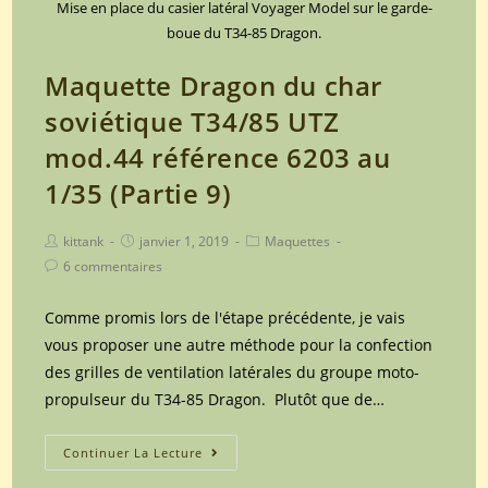
10)
Mise en place du casier latéral Voyager Model sur le garde-
boue du T34-85 Dragon.
Maquette Dragon du char
soviétique T34/85 UTZ
mod.44 référence 6203 au
1/35 (Partie 9)
Post
Post
Post
kittank
janvier 1, 2019
Maquettes
author:
published:
category:
Post
6 commentaires
comments:
Comme promis lors de l'étape précédente, je vais
vous proposer une autre méthode pour la confection
des grilles de ventilation latérales du groupe moto-
propulseur du T34-85 Dragon. Plutôt que de…
Maquette
Continuer La Lecture
Dragon