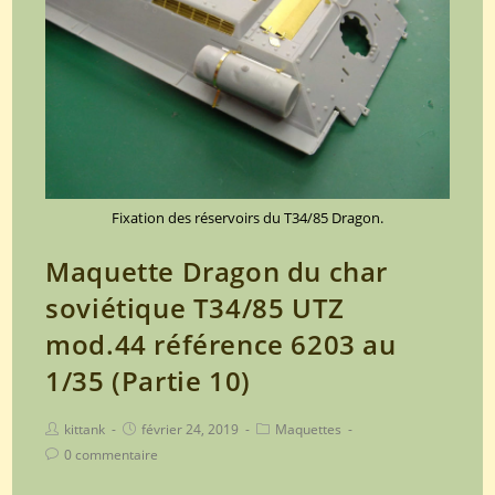
UTZ
mod.44
référence
6203
au
1/35
(Partie
11)
Fixation des réservoirs du T34/85 Dragon.
Maquette Dragon du char
soviétique T34/85 UTZ
mod.44 référence 6203 au
1/35 (Partie 10)
Post
Post
Post
kittank
février 24, 2019
Maquettes
author:
published:
category:
Post
0 commentaire
comments: