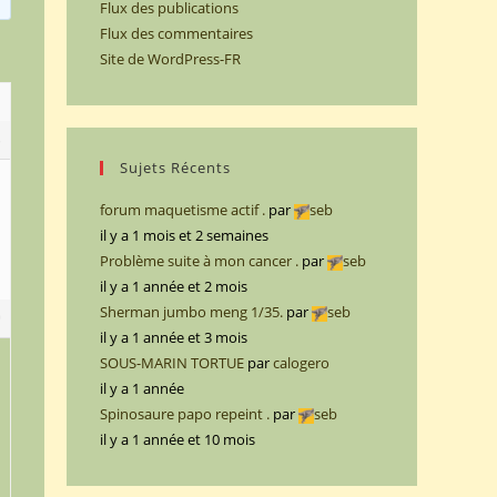
Flux des publications
Flux des commentaires
Site de WordPress-FR
8
Sujets Récents
forum maquetisme actif .
par
seb
il y a 1 mois et 2 semaines
Problème suite à mon cancer .
par
seb
il y a 1 année et 2 mois
Sherman jumbo meng 1/35.
par
seb
9
il y a 1 année et 3 mois
SOUS-MARIN TORTUE
par
calogero
il y a 1 année
Spinosaure papo repeint .
par
seb
il y a 1 année et 10 mois