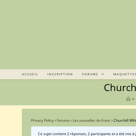
Skip
to
content
ACCUEIL
INSCRIPTION
FORUMS
MAQUETTE
Church
>
Privacy Policy
›
Forums
›
Les nouvelles du front.
›
Churchill Mk
Ce sujet contient 2 réponses, 2 participants et a été mis à 