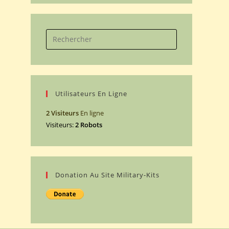
Search
for:
Utilisateurs En Ligne
2 Visiteurs
En ligne
Visiteurs:
2 Robots
Donation Au Site Military-Kits