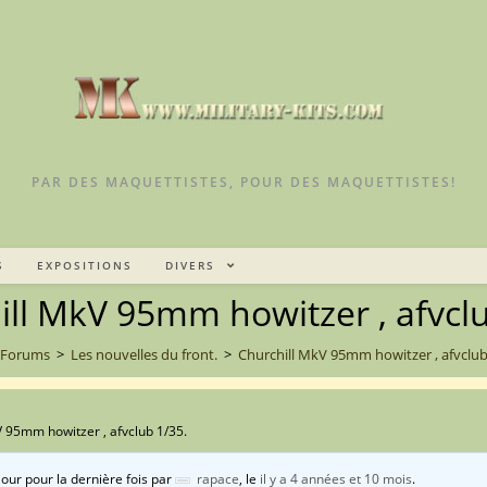
PAR DES MAQUETTISTES, POUR DES MAQUETTISTES!
S
EXPOSITIONS
DIVERS
ill MkV 95mm howitzer , afvclu
Forums
>
Les nouvelles du front.
>
Churchill MkV 95mm howitzer , afvclub
V 95mm howitzer , afvclub 1/35.
jour pour la dernière fois par
rapace
, le
il y a 4 années et 10 mois
.