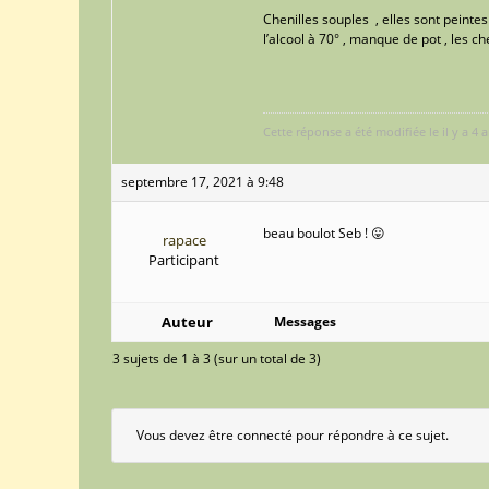
Chenilles souples , elles sont peinte
l’alcool à 70° , manque de pot , les ch
Cette réponse a été modifiée le il y a 4
septembre 17, 2021 à 9:48
beau boulot Seb ! 😛
rapace
Participant
Auteur
Messages
3 sujets de 1 à 3 (sur un total de 3)
Vous devez être connecté pour répondre à ce sujet.