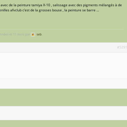
s avec de la peinture tamiya X-10 , salissage avec des pigments mélangés à de
enilles afvclub c’est de la grosses bouse , la peinture se barre …
 années et 11 mois par
seb
.
#529