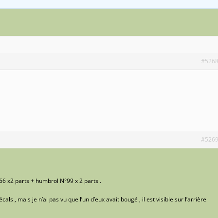
#526
#526
6 x2 parts + humbrol N°99 x 2 parts .
s , mais je n’ai pas vu que l’un d’eux avait bougé , il est visible sur l’arrière