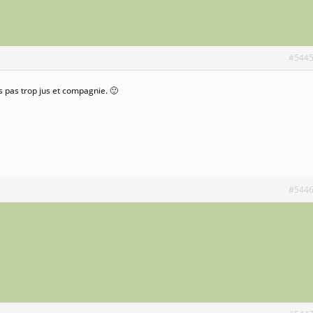
#544
s pas trop jus et compagnie. 🙂
#544