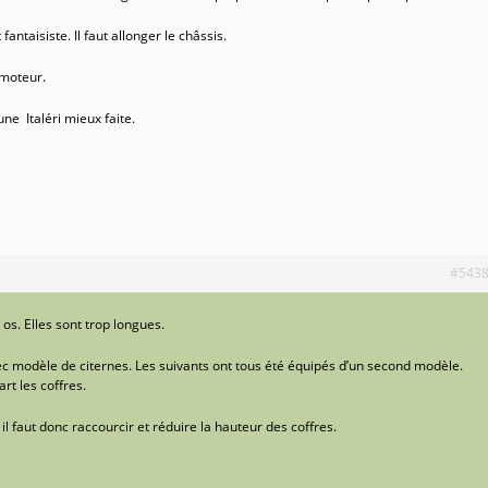
antaisiste. Il faut allonger le châssis.
t moteur.
ne Italéri mieux faite.
#543
n os. Elles sont trop longues.
ec modèle de citernes. Les suivants ont tous été équipés d’un second modèle.
rt les coffres.
, il faut donc raccourcir et réduire la hauteur des coffres.