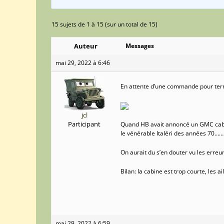
15 sujets de 1 à 15 (sur un total de 15)
Auteur
Messages
mai 29, 2022 à 6:46
En attente d’une commande pour termi
jcl
Participant
Quand HB avait annoncé un GMC cabin
le vénérable Italéri des années 70…….
On aurait du s’en douter vu les erreu
Bilan: la cabine est trop courte, les a
mai 29, 2022 à 6:59