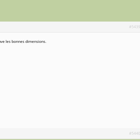
#543
uve les bonnes dimensions.
#544