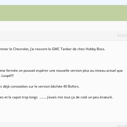
#543
ner le Chevrolet, j’ai ressorti le GMC Tanker de chez Hobby Boss.
e fermée on pouvait espérer une nouvelle version plus au niveau actuel que
 Loupé!!!
rs déjà constatées sur le version bâchée 40 Bofors.
iles et le capot trop longs …….. j’avais mis tout ça de coté un peu écœuré.
#543