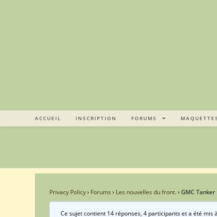
Skip
to
content
ACCUEIL
INSCRIPTION
FORUMS
MAQUETTE
Privacy Policy
›
Forums
›
Les nouvelles du front.
›
GMC Tanker 
Ce sujet contient 14 réponses, 4 participants et a été mis 