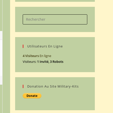
Search
for:
1
Utilisateurs En Ligne
4 Visiteurs
En ligne
Visiteurs:
1 Invité, 3 Robots
2
Donation Au Site Military-Kits