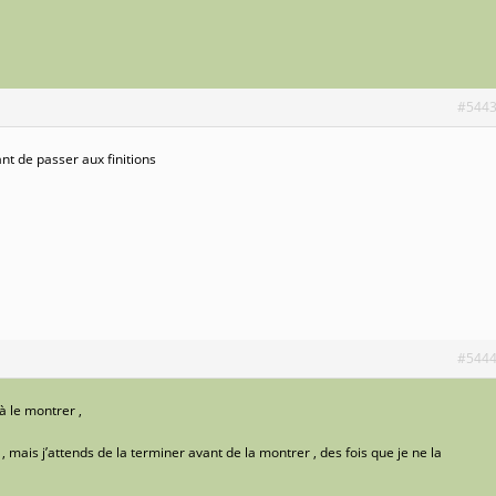
#544
nt de passer aux finitions
#544
 à le montrer ,
 mais j’attends de la terminer avant de la montrer , des fois que je ne la