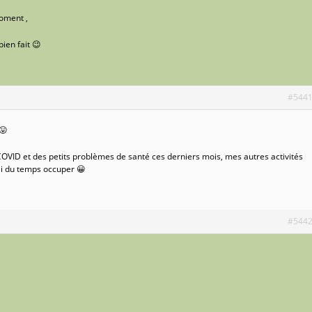
moment ,
bien fait 😉
#544
😛
e COVID et des petits problèmes de santé ces derniers mois, mes autres activités
ai du temps occuper 😀
#544