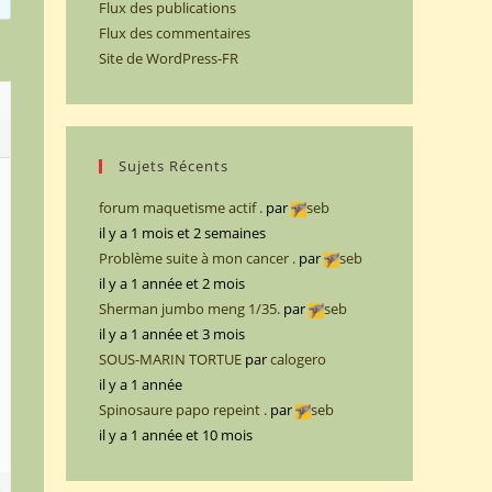
Flux des publications
Flux des commentaires
Site de WordPress-FR
5
Sujets Récents
forum maquetisme actif .
par
seb
il y a 1 mois et 2 semaines
Problème suite à mon cancer .
par
seb
il y a 1 année et 2 mois
Sherman jumbo meng 1/35.
par
seb
il y a 1 année et 3 mois
SOUS-MARIN TORTUE
par
calogero
il y a 1 année
Spinosaure papo repeint .
par
seb
il y a 1 année et 10 mois
6