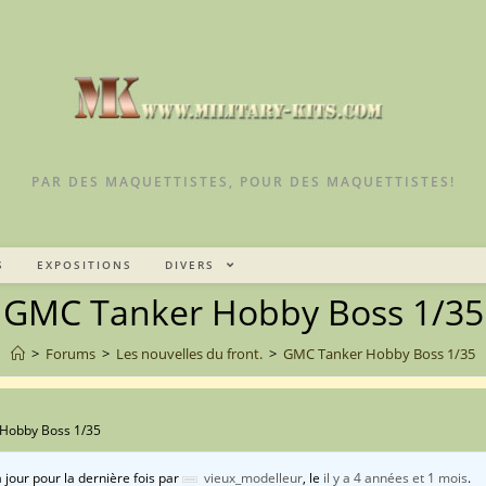
PAR DES MAQUETTISTES, POUR DES MAQUETTISTES!
S
EXPOSITIONS
DIVERS
GMC Tanker Hobby Boss 1/35
>
Forums
>
Les nouvelles du front.
>
GMC Tanker Hobby Boss 1/35
Hobby Boss 1/35
à jour pour la dernière fois par
vieux_modelleur
, le
il y a 4 années et 1 mois
.