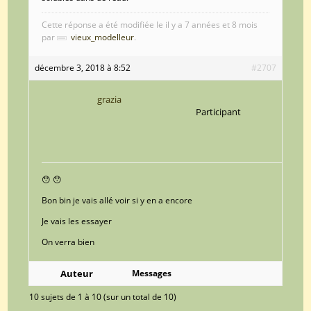
Cette réponse a été modifiée le il y a 7 années et 8 mois
par
vieux_modelleur
.
décembre 3, 2018 à 8:52
#2707
grazia
Participant
😯 😯
Bon bin je vais allé voir si y en a encore
Je vais les essayer
On verra bien
Auteur
Messages
10 sujets de 1 à 10 (sur un total de 10)