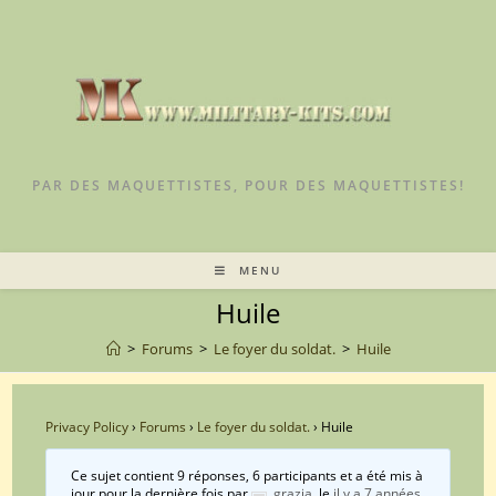
Skip
to
content
PAR DES MAQUETTISTES, POUR DES MAQUETTISTES!
MENU
Huile
>
Forums
>
Le foyer du soldat.
>
Huile
Privacy Policy
›
Forums
›
Le foyer du soldat.
›
Huile
Ce sujet contient 9 réponses, 6 participants et a été mis à
jour pour la dernière fois par
grazia
, le
il y a 7 années