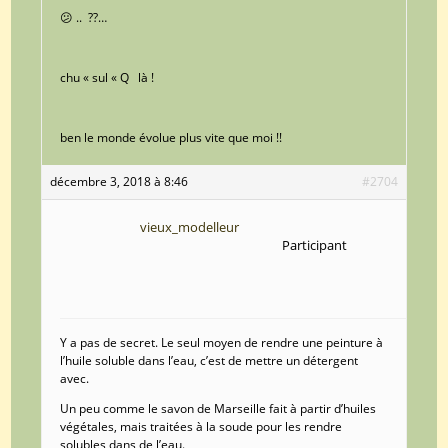
😕 .. ??…
chu « sul « Q là !
ben le monde évolue plus vite que moi !!
décembre 3, 2018 à 8:46
#2704
vieux_modelleur
Participant
Y a pas de secret. Le seul moyen de rendre une peinture à
l’huile soluble dans l’eau, c’est de mettre un détergent
avec.
Un peu comme le savon de Marseille fait à partir d’huiles
végétales, mais traitées à la soude pour les rendre
solubles dans de l’eau.