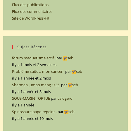
Flux des publications
Flux des commentaires
Site de WordPress-FR
Sujets Récents
forum maquetisme actif .
par
seb
il y a 1 mois et 2 semaines
Problème suite à mon cancer .
par
seb
il y a 1 année et 2 mois
Sherman jumbo meng 1/35.
par
seb
il y a 1 année et 3 mois
SOUS-MARIN TORTUE
par
calogero
il y a 1 année
Spinosaure papo repeint .
par
seb
il y a 1 année et 10 mois