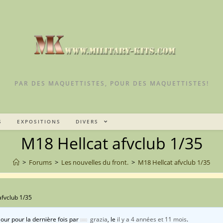
PAR DES MAQUETTISTES, POUR DES MAQUETTISTES!
S
EXPOSITIONS
DIVERS
M18 Hellcat afvclub 1/35
>
Forums
>
Les nouvelles du front.
>
M18 Hellcat afvclub 1/35
afvclub 1/35
jour pour la dernière fois par
grazia
, le
il y a 4 années et 11 mois
.