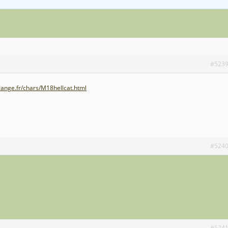
#523
ange.fr/chars/M18hellcat.html
#524
#524