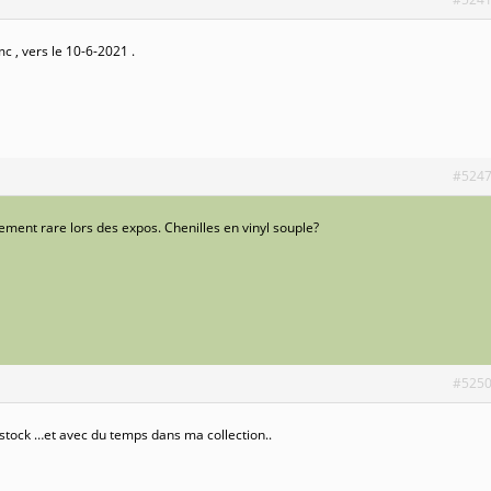
, vers le 10-6-2021 .
#524
ement rare lors des expos. Chenilles en vinyl souple?
#525
 stock …et avec du temps dans ma collection..