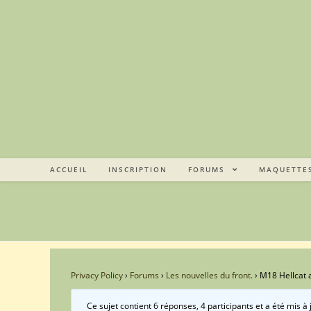
Skip
to
content
ACCUEIL
INSCRIPTION
FORUMS
MAQUETTE
Privacy Policy
›
Forums
›
Les nouvelles du front.
›
M18 Hellcat 
Ce sujet contient 6 réponses, 4 participants et a été mis à 