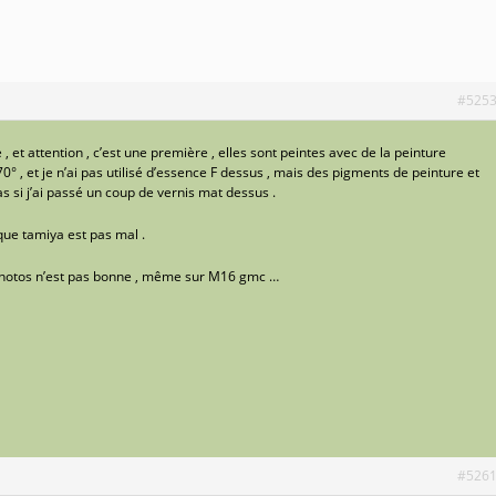
#525
, et attention , c’est une première , elles sont peintes avec de la peinture
70° , et je n’ai pas utilisé d’essence F dessus , mais des pigments de peinture et
as si j’ai passé un coup de vernis mat dessus .
ique tamiya est pas mal .
 photos n’est pas bonne , même sur M16 gmc …
#526