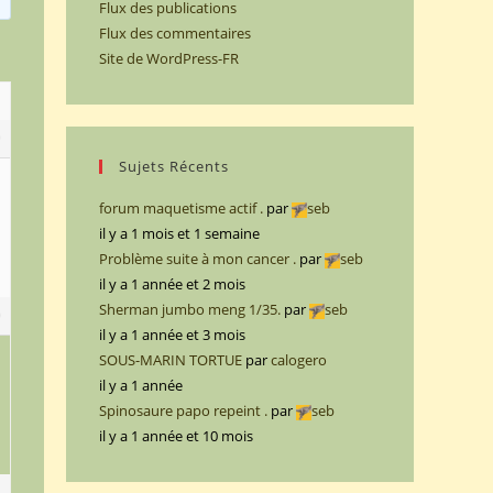
Flux des publications
Flux des commentaires
Site de WordPress-FR
9
Sujets Récents
forum maquetisme actif .
par
seb
il y a 1 mois et 1 semaine
Problème suite à mon cancer .
par
seb
il y a 1 année et 2 mois
Sherman jumbo meng 1/35.
par
seb
0
il y a 1 année et 3 mois
SOUS-MARIN TORTUE
par
calogero
il y a 1 année
Spinosaure papo repeint .
par
seb
il y a 1 année et 10 mois
1