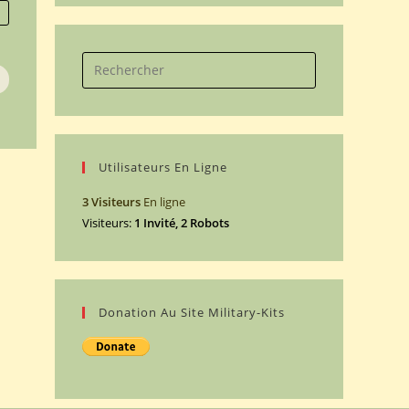
Search
for:
Utilisateurs En Ligne
3 Visiteurs
En ligne
Visiteurs:
1 Invité, 2 Robots
Donation Au Site Military-Kits