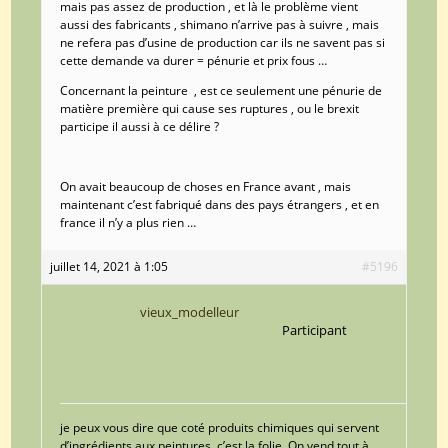
mais pas assez de production , et là le problème vient
aussi des fabricants , shimano n’arrive pas à suivre , mais
ne refera pas d’usine de production car ils ne savent pas si
cette demande va durer = pénurie et prix fous …
Concernant la peinture , est ce seulement une pénurie de
matière première qui cause ses ruptures , ou le brexit
participe il aussi à ce délire ?
On avait beaucoup de choses en France avant , mais
maintenant c’est fabriqué dans des pays étrangers , et en
france il n’y a plus rien …
juillet 14, 2021 à 1:05
#5196
vieux_modelleur
Participant
je peux vous dire que coté produits chimiques qui servent
d’ingrédients aux peintures, c’est la folie. On vend tout à