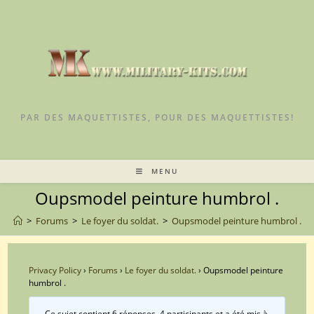
Skip
to
content
PAR DES MAQUETTISTES, POUR DES MAQUETTISTES!
MENU
Oupsmodel peinture humbrol .
>
Forums
>
Le foyer du soldat.
>
Oupsmodel peinture humbrol .
Privacy Policy
›
Forums
›
Le foyer du soldat.
›
Oupsmodel peinture
humbrol .
Ce sujet contient 6 réponses, 4 participants et a été mis à