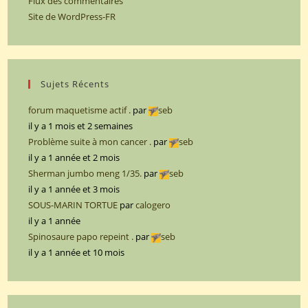
Flux des commentaires
Site de WordPress-FR
Sujets Récents
forum maquetisme actif .
par
seb
il y a 1 mois et 2 semaines
Problème suite à mon cancer .
par
seb
il y a 1 année et 2 mois
Sherman jumbo meng 1/35.
par
seb
il y a 1 année et 3 mois
SOUS-MARIN TORTUE
par
calogero
il y a 1 année
Spinosaure papo repeint .
par
seb
il y a 1 année et 10 mois