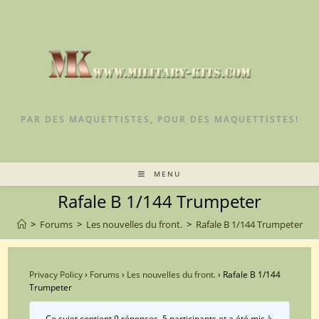
Skip
to
content
PAR DES MAQUETTISTES, POUR DES MAQUETTISTES!
MENU
Rafale B 1/144 Trumpeter
>
Forums
>
Les nouvelles du front.
>
Rafale B 1/144 Trumpeter
Privacy Policy
›
Forums
›
Les nouvelles du front.
›
Rafale B 1/144
Trumpeter
Ce sujet contient 9 réponses, 5 participants et a été mis à