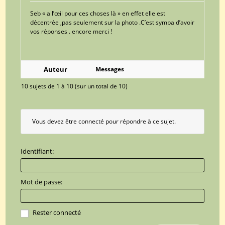
Seb « a l’œil pour ces choses là » en effet elle est
décentrée ,pas seulement sur la photo .C’est sympa d’avoir
vos réponses . encore merci !
Auteur
Messages
10 sujets de 1 à 10 (sur un total de 10)
Vous devez être connecté pour répondre à ce sujet.
Identifiant:
Mot de passe:
Rester connecté