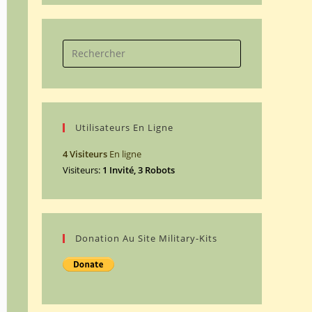
Search
for:
Utilisateurs En Ligne
4 Visiteurs
En ligne
Visiteurs:
1 Invité, 3 Robots
Donation Au Site Military-Kits