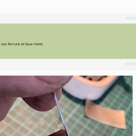
#563
c ses ferrure et faux rivets
#563