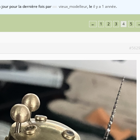
à jour pour la dernière fois par
vieux_modelleur
, le
il y a 1 année
.
←
1
2
3
4
5
#562