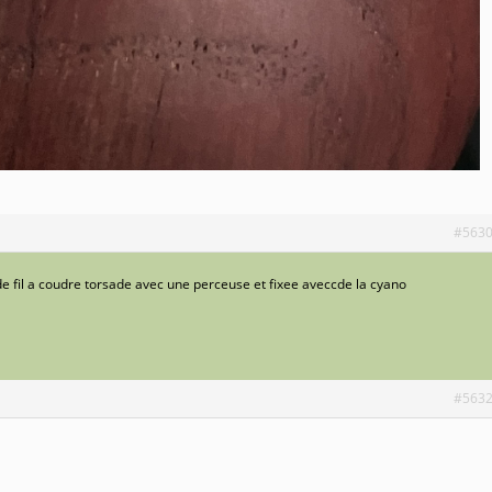
#563
n de fil a coudre torsade avec une perceuse et fixee aveccde la cyano
#563