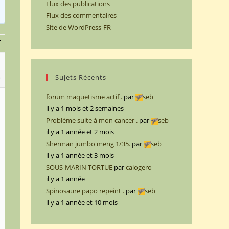
Flux des publications
Flux des commentaires
Site de WordPress-FR
→
Sujets Récents
9
forum maquetisme actif .
par
seb
il y a 1 mois et 2 semaines
Problème suite à mon cancer .
par
seb
il y a 1 année et 2 mois
Sherman jumbo meng 1/35.
par
seb
il y a 1 année et 3 mois
SOUS-MARIN TORTUE
par
calogero
il y a 1 année
Spinosaure papo repeint .
par
seb
il y a 1 année et 10 mois