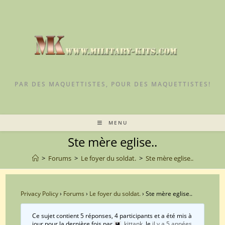
Skip
to
content
PAR DES MAQUETTISTES, POUR DES MAQUETTISTES!
MENU
Ste mère eglise..
>
Forums
>
Le foyer du soldat.
>
Ste mère eglise..
Privacy Policy
›
Forums
›
Le foyer du soldat.
›
Ste mère eglise..
Ce sujet contient 5 réponses, 4 participants et a été mis à
jour pour la dernière fois par
kittank
, le
il y a 5 années