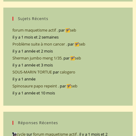
Sujets Récents
forum maquetisme actif .
par
seb
il y a 1 mois et 2 semaines
Problème suite à mon cancer .
par
seb
il y a 1 année et 2 mois
Sherman jumbo meng 1/35.
par
seb
il y a 1 année et 3 mois
SOUS-MARIN TORTUE
par
calogero
il y a 1 année
Spinosaure papo repeint .
par
seb
il y a 1 année et 10 mois
Réponses Récentes
cycle
sur
forum maquetisme actif .
il y a 1 mois et 2