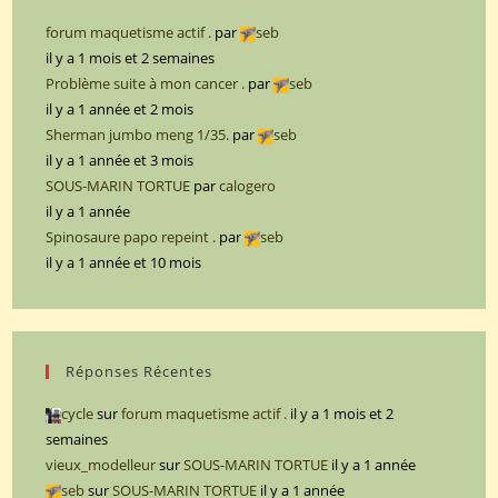
forum maquetisme actif .
par
seb
il y a 1 mois et 2 semaines
Problème suite à mon cancer .
par
seb
il y a 1 année et 2 mois
Sherman jumbo meng 1/35.
par
seb
il y a 1 année et 3 mois
SOUS-MARIN TORTUE
par
calogero
il y a 1 année
Spinosaure papo repeint .
par
seb
il y a 1 année et 10 mois
Réponses Récentes
cycle
sur
forum maquetisme actif .
il y a 1 mois et 2
semaines
vieux_modelleur
sur
SOUS-MARIN TORTUE
il y a 1 année
seb
sur
SOUS-MARIN TORTUE
il y a 1 année