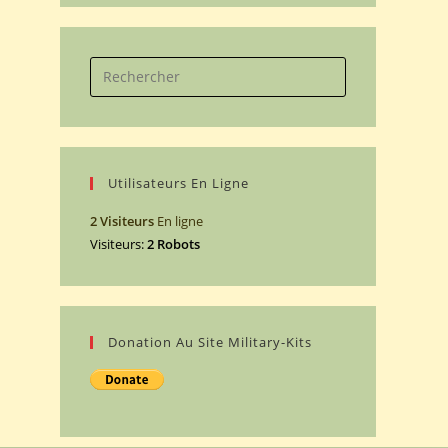
Search
for:
Utilisateurs En Ligne
2 Visiteurs
En ligne
Visiteurs:
2 Robots
Donation Au Site Military-Kits