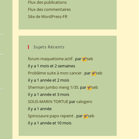
Flux des publications
Flux des commentaires
Site de WordPress-FR
Sujets Récents
forum maquetisme actif .
par
seb
il y a 1 mois et 2 semaines
Problème suite à mon cancer .
par
seb
il y a 1 année et 2 mois
Sherman jumbo meng 1/35.
par
seb
il y a 1 année et 3 mois
SOUS-MARIN TORTUE
par
calogero
il y a 1 année
Spinosaure papo repeint .
par
seb
il y a 1 année et 10 mois