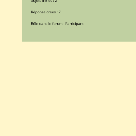
Sujets initiés : 2
Réponse crées : 7
Rôle dans le forum : Participant