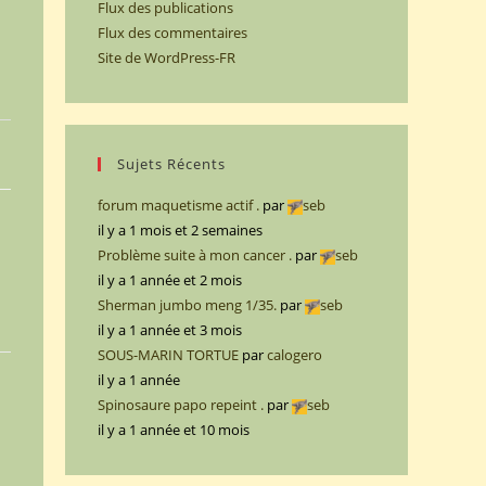
Flux des publications
Flux des commentaires
Site de WordPress-FR
Sujets Récents
forum maquetisme actif .
par
seb
il y a 1 mois et 2 semaines
Problème suite à mon cancer .
par
seb
il y a 1 année et 2 mois
Sherman jumbo meng 1/35.
par
seb
il y a 1 année et 3 mois
SOUS-MARIN TORTUE
par
calogero
il y a 1 année
Spinosaure papo repeint .
par
seb
il y a 1 année et 10 mois