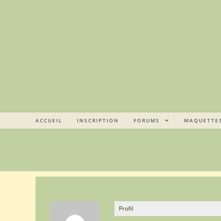
Skip
to
content
ACCUEIL
INSCRIPTION
FORUMS
MAQUETTE
Profil