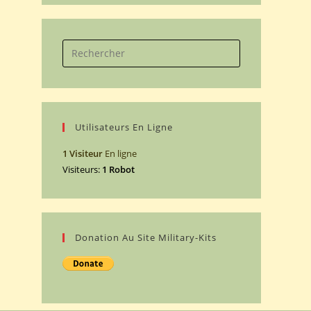
Search
for:
Utilisateurs En Ligne
1 Visiteur
En ligne
Visiteurs:
1 Robot
Donation Au Site Military-Kits