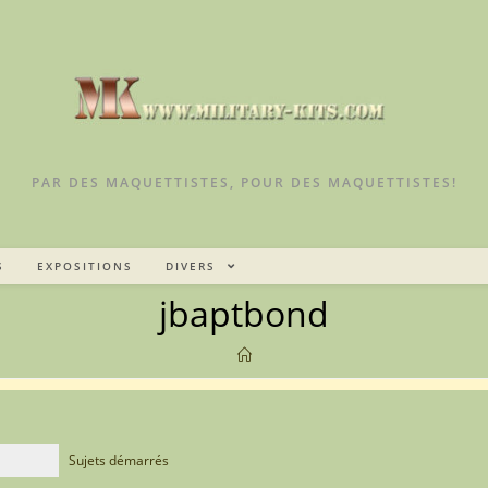
PAR DES MAQUETTISTES, POUR DES MAQUETTISTES!
S
EXPOSITIONS
DIVERS
jbaptbond
Sujets démarrés