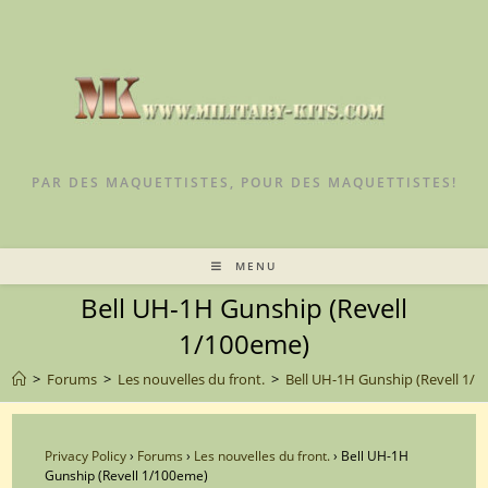
Skip
to
content
PAR DES MAQUETTISTES, POUR DES MAQUETTISTES!
MENU
Bell UH-1H Gunship (Revell
1/100eme)
>
Forums
>
Les nouvelles du front.
>
Bell UH-1H Gunship (Revell 1/
Privacy Policy
›
Forums
›
Les nouvelles du front.
›
Bell UH-1H
Gunship (Revell 1/100eme)