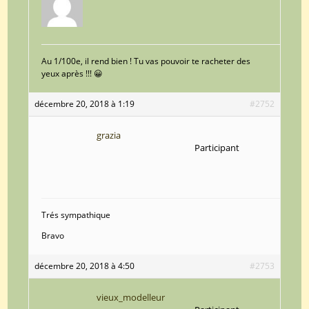
Au 1/100e, il rend bien ! Tu vas pouvoir te racheter des
yeux après !!! 😀
décembre 20, 2018 à 1:19
#2752
grazia
Participant
Trés sympathique
Bravo
décembre 20, 2018 à 4:50
#2753
vieux_modelleur