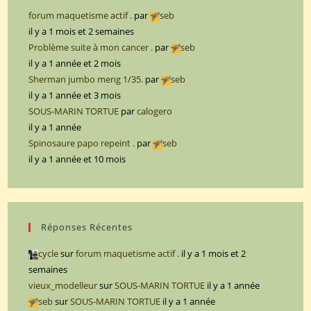
forum maquetisme actif .
par
seb
il y a 1 mois et 2 semaines
Problème suite à mon cancer .
par
seb
il y a 1 année et 2 mois
Sherman jumbo meng 1/35.
par
seb
il y a 1 année et 3 mois
SOUS-MARIN TORTUE
par
calogero
il y a 1 année
Spinosaure papo repeint .
par
seb
il y a 1 année et 10 mois
Réponses Récentes
cycle
sur
forum maquetisme actif .
il y a 1 mois et 2
semaines
vieux_modelleur
sur
SOUS-MARIN TORTUE
il y a 1 année
seb
sur
SOUS-MARIN TORTUE
il y a 1 année