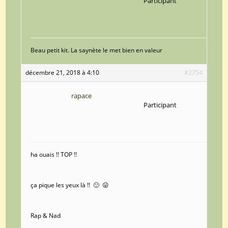
Participant
Beau petit kit. La saynète le met bien en valeur
décembre 21, 2018 à 4:10
#2754
rapace
Participant
ha ouais !! TOP !!
ça pique les yeux là !! 🙂 😛
Rap & Nad