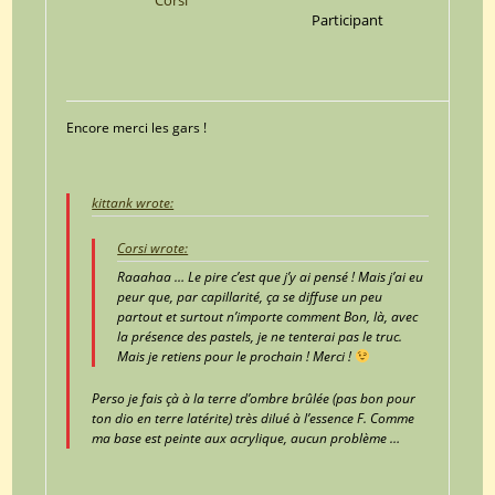
Corsi
Participant
Encore merci les gars !
kittank wrote:
Corsi wrote:
Raaahaa … Le pire c’est que j’y ai pensé ! Mais j’ai eu
peur que, par capillarité, ça se diffuse un peu
partout et surtout n’importe comment Bon, là, avec
la présence des pastels, je ne tenterai pas le truc.
Mais je retiens pour le prochain ! Merci !
Perso je fais çà à la terre d’ombre brûlée (pas bon pour
ton dio en terre latérite) très dilué à l’essence F. Comme
ma base est peinte aux acrylique, aucun problème …