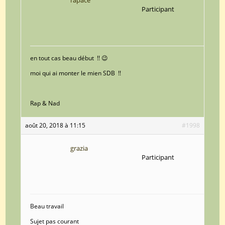
Participant
en tout cas beau début !! 😉
moi qui ai monter le mien SDB !!
Rap & Nad
août 20, 2018 à 11:15
#1998
grazia
Participant
Beau travail
Sujet pas courant