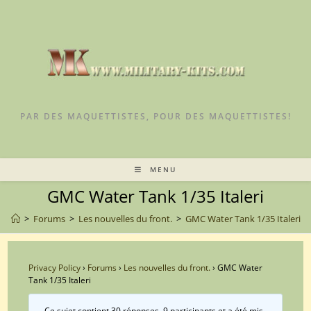
Skip
to
content
PAR DES MAQUETTISTES, POUR DES MAQUETTISTES!
MENU
GMC Water Tank 1/35 Italeri
>
Forums
>
Les nouvelles du front.
>
GMC Water Tank 1/35 Italeri
Privacy Policy
›
Forums
›
Les nouvelles du front.
›
GMC Water
Tank 1/35 Italeri
Ce sujet contient 30 réponses, 9 participants et a été mis