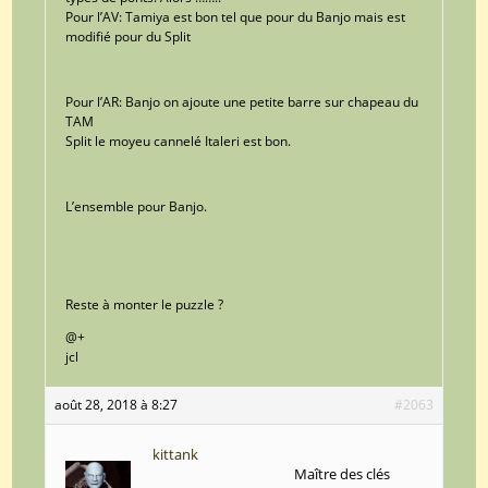
Pour l’AV: Tamiya est bon tel que pour du Banjo mais est
modifié pour du Split
Pour l’AR: Banjo on ajoute une petite barre sur chapeau du
TAM
Split le moyeu cannelé Italeri est bon.
L’ensemble pour Banjo.
Reste à monter le puzzle ?
@+
jcl
août 28, 2018 à 8:27
#2063
kittank
Maître des clés