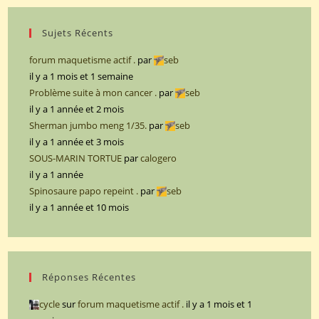
Sujets Récents
forum maquetisme actif .
par
seb
il y a 1 mois et 1 semaine
Problème suite à mon cancer .
par
seb
il y a 1 année et 2 mois
Sherman jumbo meng 1/35.
par
seb
il y a 1 année et 3 mois
SOUS-MARIN TORTUE
par
calogero
il y a 1 année
Spinosaure papo repeint .
par
seb
il y a 1 année et 10 mois
Réponses Récentes
cycle
sur
forum maquetisme actif .
il y a 1 mois et 1