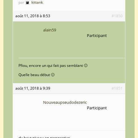
par
kittank
.
août 11, 2018 à 8:53
#1850
alain59
Participant
Pfiou, encore un qui fait pas semblant 🙂
Quelle beau début 🙂
août 11, 2018 à 9:39
#1851
Nouveaupseudodezeric
Participant
du haut niveau en perspective