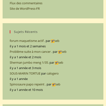
Flux des commentaires
Site de WordPress-FR
Sujets Récents
forum maquetisme actif .
par
seb
il y a 1 mois et 2 semaines
Problème suite à mon cancer .
par
seb
il y a 1 année et 2 mois
Sherman jumbo meng 1/35.
par
seb
il y a 1 année et 3 mois
SOUS-MARIN TORTUE
par
calogero
il y a 1 année
Spinosaure papo repeint .
par
seb
il y a 1 année et 10 mois