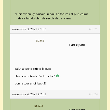
re bienvenu, ça faisait un bail. Le forum est plus calme
mais ça fait du bien de revoir des anciens
novembre 3, 2021 à 1:33
#5321
rapace
Participant
salut a tizote p’tiote biloute
chu bin contin de t’arlire ichi !!
..
bon retour a toi Jbapt !!!
novembre 4, 2021 à 2:32
#5324
grazia
Participant