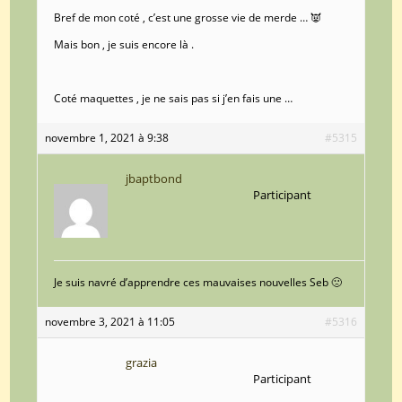
Bref de mon coté , c’est une grosse vie de merde … 👿
Mais bon , je suis encore là .
Coté maquettes , je ne sais pas si j’en fais une …
novembre 1, 2021 à 9:38
#5315
jbaptbond
Participant
Je suis navré d’apprendre ces mauvaises nouvelles Seb 🙁
novembre 3, 2021 à 11:05
#5316
grazia
Participant