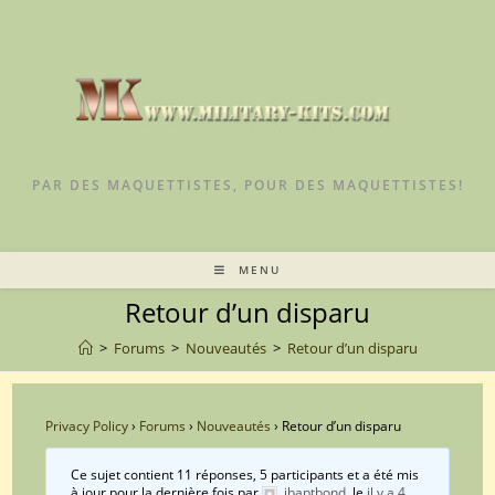
Skip
to
content
PAR DES MAQUETTISTES, POUR DES MAQUETTISTES!
MENU
Retour d’un disparu
>
Forums
>
Nouveautés
>
Retour d’un disparu
Privacy Policy
›
Forums
›
Nouveautés
›
Retour d’un disparu
Ce sujet contient 11 réponses, 5 participants et a été mis
à jour pour la dernière fois par
jbaptbond
, le
il y a 4