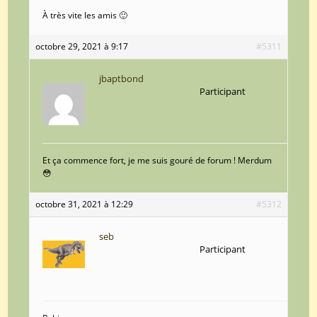
À très vite les amis 🙂
octobre 29, 2021 à 9:17
#5311
jbaptbond
Participant
Et ça commence fort, je me suis gouré de forum ! Merdum
😳
octobre 31, 2021 à 12:29
#5312
seb
Participant