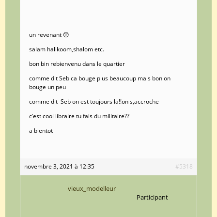
un revenant 😯
salam halikoom,shalom etc.
bon bin rebienvenu dans le quartier
comme dit Seb ca bouge plus beaucoup mais bon on
bouge un peu
comme dit Seb on est toujours la!!on s,accroche
c’est cool libraire tu fais du militaire??
a bientot
novembre 3, 2021 à 12:35
#5318
vieux_modelleur
Participant