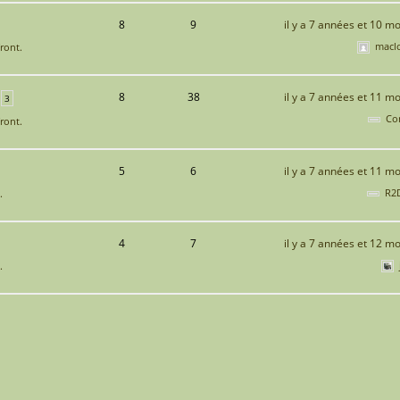
8
9
il y a 7 années et 10 mo
macl
ront.
8
38
il y a 7 années et 11 mo
3
Cor
ront.
5
6
il y a 7 années et 11 mo
R2
.
4
7
il y a 7 années et 12 mo
.