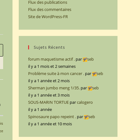
Flux des publications
Flux des commentaires
Site de WordPress-FR
Sujets Récents
forum maquetisme actif .
par
seb
il y a 1 mois et 2 semaines
Problème suite à mon cancer .
par
seb
il y a 1 année et 2 mois
Sherman jumbo meng 1/35.
par
seb
il y a 1 année et 3 mois
SOUS-MARIN TORTUE
par
calogero
n
il y a 1 année
Spinosaure papo repeint .
par
seb
is
il y a 1 année et 10 mois
ce