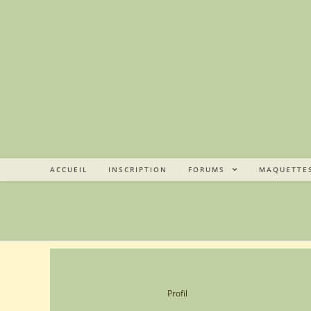
Skip
to
content
ACCUEIL
INSCRIPTION
FORUMS
MAQUETTE
Profil