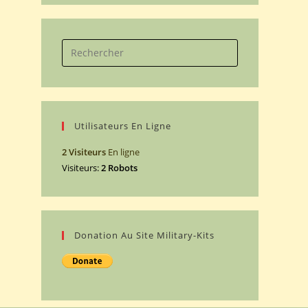
Search
for:
Utilisateurs En Ligne
2 Visiteurs
En ligne
Visiteurs:
2 Robots
Donation Au Site Military-Kits