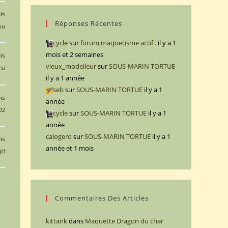
is
Réponses Récentes
ou
cycle
sur
forum maquetisme actif .
il y a 1
mois et 2 semaines
is
vieux_modelleur
sur
SOUS-MARIN TORTUE
si
il y a 1 année
seb
sur
SOUS-MARIN TORTUE
il y a 1
is
année
D2
cycle
sur
SOUS-MARIN TORTUE
il y a 1
année
calogero
sur
SOUS-MARIN TORTUE
il y a 1
is
année et 1 mois
jcl
Commentaires Des Articles
kittank
dans
Maquette Dragon du char