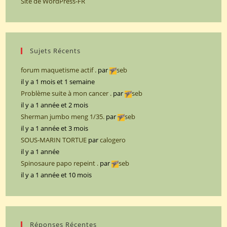
Site de WordPress-FR
Sujets Récents
forum maquetisme actif .
par
seb
il y a 1 mois et 1 semaine
Problème suite à mon cancer .
par
seb
il y a 1 année et 2 mois
Sherman jumbo meng 1/35.
par
seb
il y a 1 année et 3 mois
SOUS-MARIN TORTUE
par
calogero
il y a 1 année
Spinosaure papo repeint .
par
seb
il y a 1 année et 10 mois
Réponses Récentes