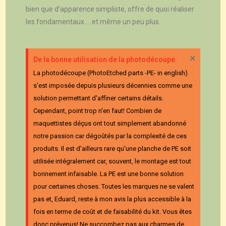
bien que d’apparence simpliste, offre de quoi réaliser
les fondamentaux … et même un peu plus.
×
De la bonne utilisation de la photodécoupe.
La photodécoupe (PhotoEtched parts -PE- in english)
s'est imposée depuis plusieurs décennies comme une
solution permettant d'affiner certains détails.
Cependant, point trop n'en faut! Combien de
maquettistes déçus ont tout simplement abandonné
notre passion car dégoûtés par la complexité de ces
produits. Il est d'ailleurs rare qu'une planche de PE soit
utilisée intégralement car, souvent, le montage est tout
bonnement infaisable. La PE est une bonne solution
pour certaines choses. Toutes les marques ne se valent
pas et, Eduard, reste à mon avis la plus accessible à la
fois en terme de coût et de faisabilité du kit. Vous êtes
donc prévenus! Ne succombez pas aux charmes de