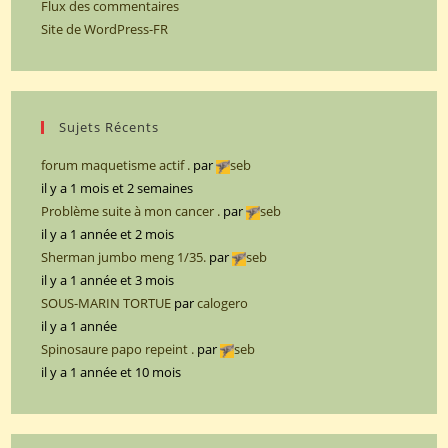
Flux des commentaires
Site de WordPress-FR
Sujets Récents
forum maquetisme actif .
par
seb
il y a 1 mois et 2 semaines
Problème suite à mon cancer .
par
seb
il y a 1 année et 2 mois
Sherman jumbo meng 1/35.
par
seb
il y a 1 année et 3 mois
SOUS-MARIN TORTUE
par
calogero
il y a 1 année
Spinosaure papo repeint .
par
seb
il y a 1 année et 10 mois